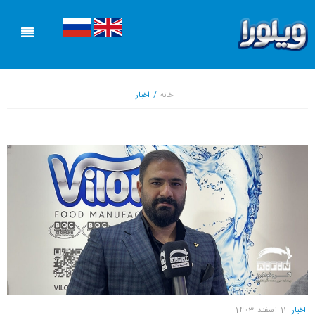
صفحه اصلی
خانه
/
اخبار
محصولات
اخبار
ورود به فروشگاه آنلاین
آشپزی
قوانین و مقررات
تماس با ما
ارسال شکایات
درباره ما
اخبار
11 اسفند 1403