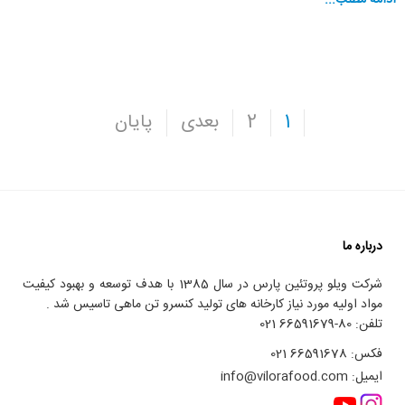
ادامه مطلب...
1
2
بعدی
پایان
درباره ما
شرکت ویلو پروتئین پارس در سال 1385 با هدف توسعه و بهبود کیفیت
مواد اولیه مورد نیاز کارخانه های تولید کنسرو تن ماهی تاسیس شد .
تلفن:
80-66591679 021
فکس:
66591678 021
ایمیل:
info@vilorafood.com